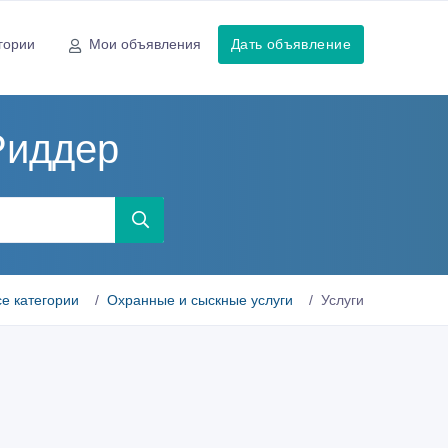
гории
Мои объявления
Дать объявление
Риддер
се категории
Охранные и сыскные услуги
Услуги